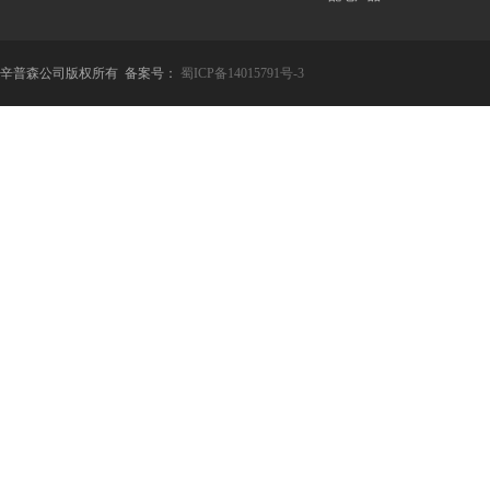
辛普森公司版权所有 备案号：
蜀ICP备14015791号-3